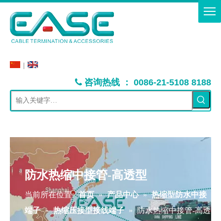
|
：
咨询热线
0086-21-5108 8188

防水热缩中接管-高透型
当前所在位置:
首页
»
产品中心
»
热缩型防水中接
端子
»
热缩压接型接线端子
»
防水热缩中接管-高透