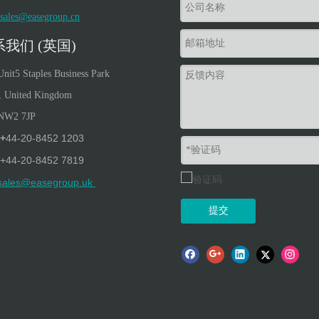
sales@easegroup.cn
我们 (英国)
Unit5 Staples Business Park
, United Kingdom
NW
2
7JP
+
44-20-8452 1203
+
44-20-8452 7819
sales@easegroup.uk
提交