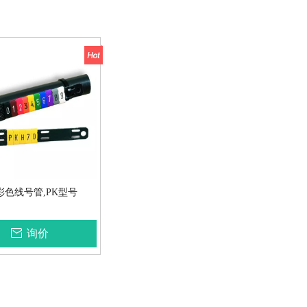
X彩色线号管,PK型号
询价