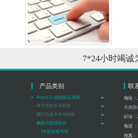
7*24小时竭
点击联系我们
产品类别
联系
PARTEX-线缆标识系统
地址：
单字符组合号码管
东南路8
预打印多字符号码管
邮编：2
捆绑式线缆标识
电话 ：
PK彩色线号管
传真：