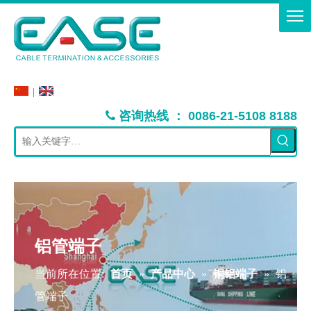
|
：
咨询热线
0086-21-5108 8188

铝管端子
当前所在位置:
首页
»
产品中心
»
铜铝端子
»
铝
管端子