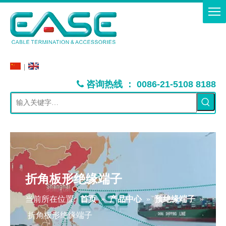
|
：
咨询热线
0086-21-5108 8188

折角板形绝缘端子
当前所在位置:
首页
»
产品中心
»
预绝缘端子
»
折角板形绝缘端子