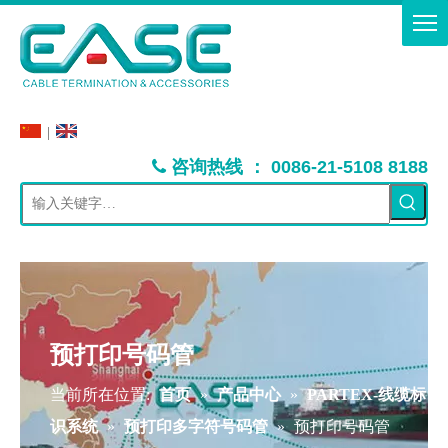
|
：
咨询热线
0086-21-5108 8188

预打印号码管
当前所在位置:
首页
»
产品中心
»
PARTEX-线缆标
识系统
»
预打印多字符号码管
»
预打印号码管