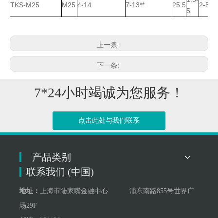
TKS-M25
M25
4-14
7-13**
25.5
2-5
5
2
上一条:
下一条:
7*24小时竭诚为您服务！
点击此处与我们联系
产品类别
联系我们 (中国)
地址：
上海市陆家嘴金融中心 浦东南路855号世界广
场29F