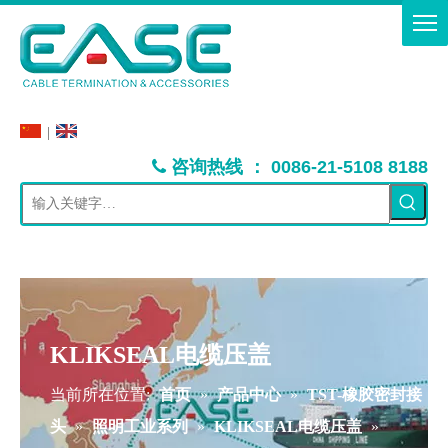
|
：
咨询热线
0086-21-5108 8188

KLIKSEAL电缆压盖
当前所在位置:
首页
»
产品中心
»
TST-橡胶密封接
头
»
照明工业系列
»
KLIKSEAL电缆压盖
»