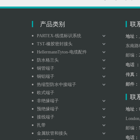
产品类别
联系
PARTEX-线缆标识系统
地址：
TST-橡胶密封接头
东南路8
HellermannTyton-电缆配件
邮编：2
防水格兰头
电话 ：
铜管端子
传真：
铜铝端子
邮件：
热缩型防水中接端子
欧式端子
联系
非绝缘端子
预绝缘端子
地址：
接线端子
London
扎带
邮编：
金属软管和接头
电话：