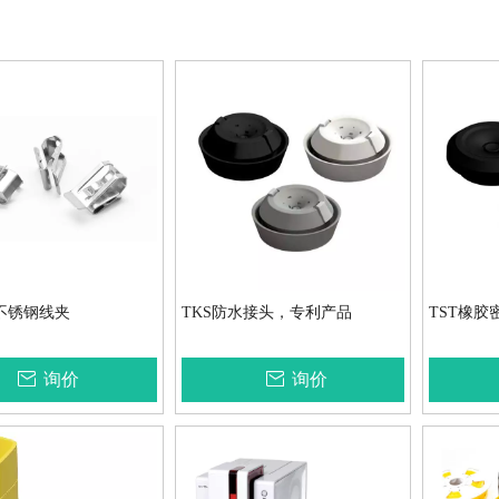
X不锈钢线夹
TKS防水接头，专利产品
TST橡胶
询价
询价