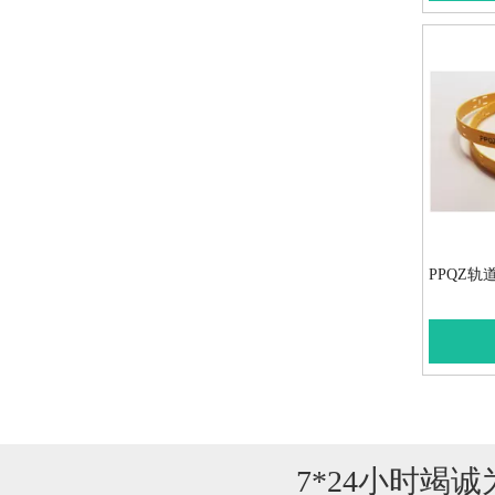
PPQZ轨
»
7*24小时竭