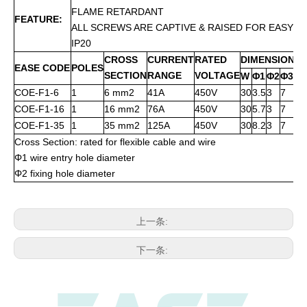
FLAME RETARDANT
FEATURE:
ALL SCREWS ARE CAPTIVE & RAISED FOR EASY W
IP20
CROSS
CURRENT
RATED
DIMENSIONS 
EASE CODE
POLES
SECTION
RANGE
VOLTAGE
W
Φ1
Φ2
Φ3
D
COE-F1-6
1
6 mm2
41A
450V
30
3.5
3
7
25
COE-F1-16
1
16 mm2
76A
450V
30
5.7
3
7
25
COE-F1-35
1
35 mm2
125A
450V
30
8.2
3
7
25
Cross Section: rated for flexible cable and wire
Φ1 wire entry hole diameter
Φ2 fixing hole diameter
上一条:
下一条: