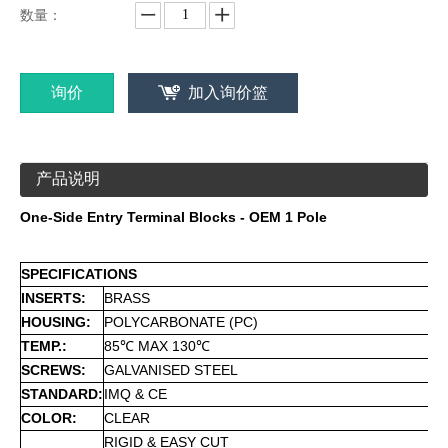
数量：
询价
加入询价篮
产品说明
One-Side Entry Terminal Blocks - OEM 1 Pole
SPECIFICATIONS
INSERTS:
BRASS
HOUSING:
POLYCARBONATE (PC)
TEMP.:
85℃ MAX 130℃
SCREWS:
GALVANISED STEEL
STANDARD:
IMQ & CE
COLOR:
CLEAR
RIGID & EASY CUT