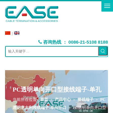
|
：
咨询热线
0086-21-5108 8188

PC透明单向开口型接线端子-单孔
当前所在位置:
首页
»
产品中心
»
接线端子
»
PC
透明意大利接线端子-单向开口
»
PC透明单向开口型